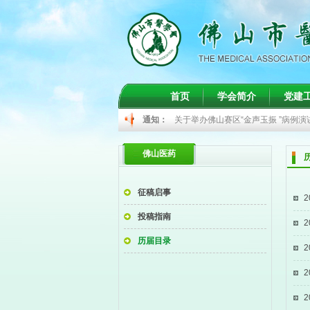
关于举办间质性肺病诊疗学习班的通
首页
学会简介
党建
关于举办儿科常见病的精准诊治学习
通知：
关于举办佛山赛区“金声玉振 ”病例
关于召开2026年甲状腺癌规范化诊
佛山医药
关于肾脏病学分会2026年年度学
关于举办间质性肺病诊疗学习班的通
征稿启事
2
关于举办儿科常见病的精准诊治学习
投稿指南
2
历届目录
2
2
2