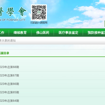
知
工作
继续教育
佛山医药
医疗事故鉴定
预防接种鉴
班的通知
演讲大赛的通知
疗会议的通知
历届目录
术会议暨第二十二届肾脏病与血液净化技术新进展学习班（第一轮）通知
知
023年总第68期
班的通知
023年总第67期
023年总第66期
023年总第65期
023年总第64期