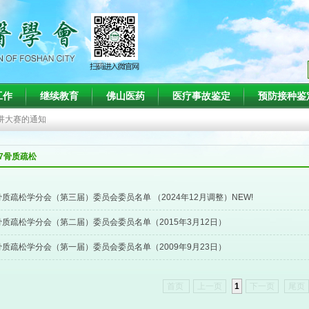
知
工作
继续教育
佛山医药
医疗事故鉴定
预防接种鉴
班的通知
演讲大赛的通知
疗会议的通知
47骨质疏松
术会议暨第二十二届肾脏病与血液净化技术新进展学习班（第一轮）通知
知
骨质疏松学分会（第三届）委员会委员名单 （2024年12月调整）NEW!
班的通知
骨质疏松学分会（第二届）委员会委员名单（2015年3月12日）
骨质疏松学分会（第一届）委员会委员名单（2009年9月23日）
首页
上一页
1
下一页
尾页