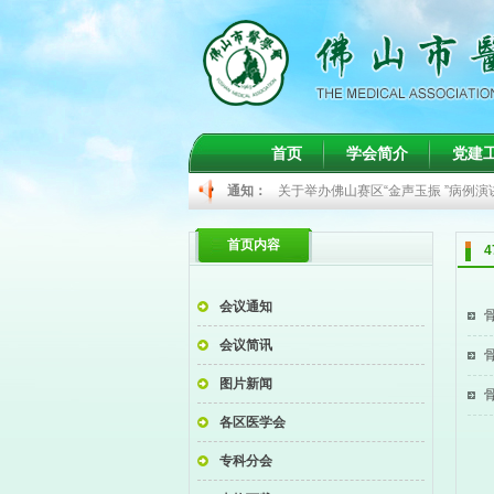
关于举办间质性肺病诊疗学习班的通
首页
学会简介
党建
关于举办儿科常见病的精准诊治学习
通知：
关于举办佛山赛区“金声玉振 ”病例
关于召开2026年甲状腺癌规范化诊
首页内容
关于肾脏病学分会2026年年度学
关于举办间质性肺病诊疗学习班的通
会议通知
关于举办儿科常见病的精准诊治学习
会议简讯
图片新闻
各区医学会
专科分会