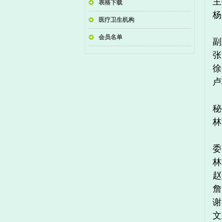
主
表格下载
杨
医疗卫生机构
会员名单
副
张
徐
卢
秘
林
委
林
赵
詹
谢
文