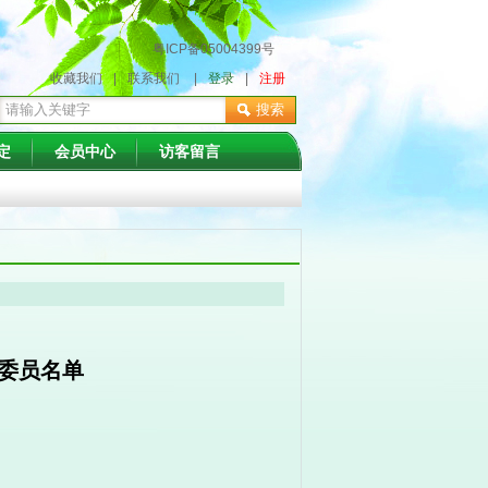
粤ICP备05004399号
收藏我们
|
联系我们
|
登录
|
注册
搜索
定
会员中心
访客留言
委员名单