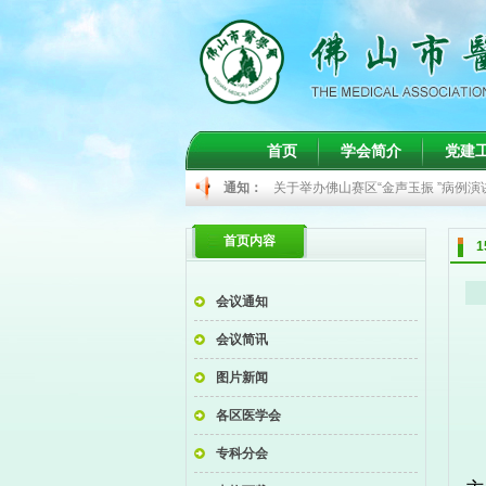
关于举办间质性肺病诊疗学习班的通
首页
学会简介
党建
关于举办儿科常见病的精准诊治学习
通知：
关于举办佛山赛区“金声玉振 ”病例
关于召开2026年甲状腺癌规范化诊
首页内容
关于肾脏病学分会2026年年度学
关于举办间质性肺病诊疗学习班的通
会议通知
关于举办儿科常见病的精准诊治学习
会议简讯
图片新闻
各区医学会
专科分会