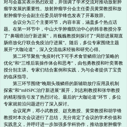
对与会嘉宾表示热烈欢迎，并强调了学术交流对推动放射肿
瘤学发展的重要性。放射肿瘤学分会主任委员黄荣教授和放
射肿瘤学分会副主任委员胡学锋也发表了开幕致辞。
会议分为三个主要环节，内容丰富，涵盖多个热点话
题。在第一环节中，中山大学肿瘤防治中心的韩非教授分享
了“鼻咽癌治疗新进展”，肖巍巍教授则探讨了“局部进展期直
肠癌放化疗联合免疫治疗进展”。随后，多位专家围绕主题
展开“大咖论道”，深入交流临床经验和研究心得。
第二环节聚焦“免疫时代下可手术食管鳞癌治疗策略的
优化”和“三维后装操作体会和思考”，由包勇教授和叶奕菁教
授分别主讲。专家们结合案例和实践，为与会者提供了宝贵
的临床指导。
第三环节围绕“晚期头颈鳞癌的新辅助放疗应用及机制
探索”和“mHSPC治疗新进展”展开，刘志刚教授和张华教授
的精彩报告引发了热烈讨论。最后的“大咖论道”环节，多位
专家就前沿问题进行了深入探讨。
会议尾声，邓小武教授、赵充教授、黄荣教授和胡学锋
教授对本次会议进行了总结，充分肯定了会议的学术价值和
实践意义，并呼吁进一步加强多学科协作，推动放射肿瘤学